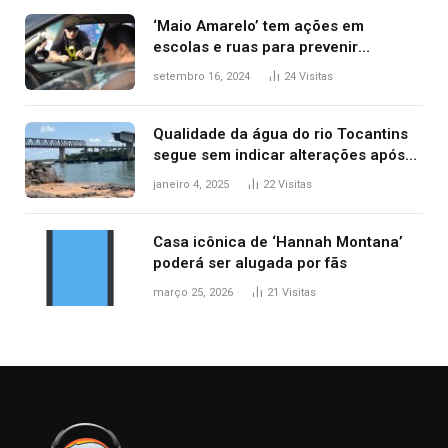
‘Maio Amarelo’ tem ações em
escolas e ruas para prevenir
acidentes no trânsito no AP
setembro 16, 2024
24
Visitas
Qualidade da água do rio Tocantins
segue sem indicar alterações após
desabamento da ponte entre MA e
janeiro 4, 2025
22
Visitas
TO, afirma ANA
Casa icônica de ‘Hannah Montana’
poderá ser alugada por fãs
março 25, 2026
21
Visitas