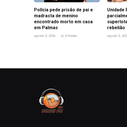
Polícia pede prisão de pai e
Unidade 
madrasta de menino
parcialme
encontrado morto em casa
superlot
em Palmas
rebelião
agosto 5, 2026
0
Visitas
agosto 5, 202