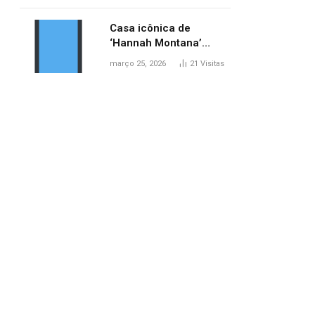
ponte entre MA e TO,
afirma ANA
Casa icônica de
‘Hannah Montana’
poderá ser alugada por
março 25, 2026
21
Visitas
fãs
pp