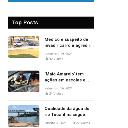
Top Posts
Médico é suspeito de
invadir carro e agredir
delegado aposentado
setembro 19, 2024
durante confusão no
42
Visitas
trânsito
‘Maio Amarelo’ tem
ações em escolas e
ruas para prevenir
setembro 16, 2024
acidentes no trânsito
24
Visitas
no AP
Qualidade da água do
rio Tocantins segue
sem indicar alterações
janeiro 4, 2025
22
Visitas
após desabamento da