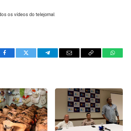
dos os vídeos do telejornal.
Facebook
Twitter
Telegram
Email
Copy
WhatsA
Link