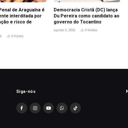
Penal de Araguaína é
Democracia Cristã (DC) lança
nte interditada por
Du Pereira como candidato ao
ação e risco de
governo do Tocantins
agosto 5, 2026
0
Visitas
6
0
Visitas
Siga-nós
Facebook
Instagram
YouTube
WhatsApp
TikTok