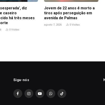
sesperada’, diz
Jovem de 22 anos é morto a
e caseiro
tiros após perseguição em
cido há três meses
avenida de Palmas
orte
agosto 7, 2026
0
Visitas
6
0
Visitas
Siga-nós
Facebook
Instagram
YouTube
WhatsApp
TikTok