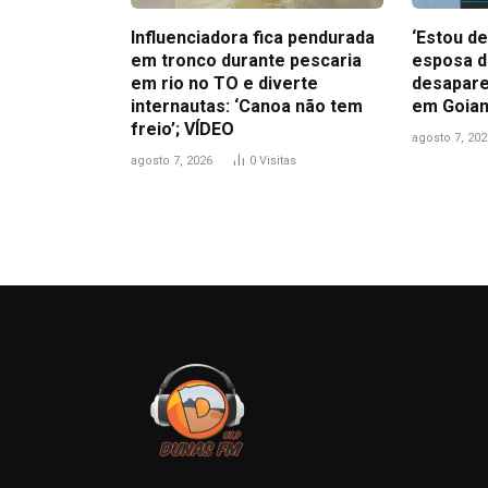
Influenciadora fica pendurada
‘Estou de
em tronco durante pescaria
esposa d
em rio no TO e diverte
desapare
internautas: ‘Canoa não tem
em Goian
freio’; VÍDEO
agosto 7, 202
agosto 7, 2026
0
Visitas