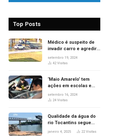
Top Posts
Médico é suspeito de
invadir carro e agredir
delegado aposentado
setembro 19, 2024
durante confusão no
42
Visitas
trânsito
‘Maio Amarelo’ tem
ações em escolas e
ruas para prevenir
setembro 16, 2024
acidentes no trânsito
24
Visitas
no AP
Qualidade da água do
rio Tocantins segue
sem indicar alterações
janeiro 4, 2025
22
Visitas
após desabamento da