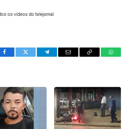
dos os vídeos do telejornal.
Facebook
Twitter
Telegram
Email
Copy
WhatsA
Link