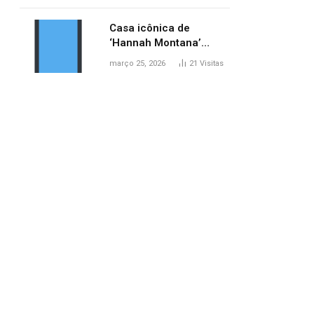
ponte entre MA e TO,
afirma ANA
Casa icônica de
‘Hannah Montana’
poderá ser alugada por
março 25, 2026
21
Visitas
fãs
pp