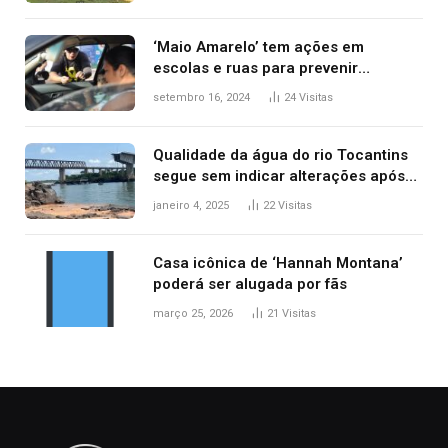
‘Maio Amarelo’ tem ações em
escolas e ruas para prevenir
acidentes no trânsito no AP
setembro 16, 2024
24
Visitas
Qualidade da água do rio Tocantins
segue sem indicar alterações após
desabamento da ponte entre MA e
janeiro 4, 2025
22
Visitas
TO, afirma ANA
Casa icônica de ‘Hannah Montana’
poderá ser alugada por fãs
março 25, 2026
21
Visitas