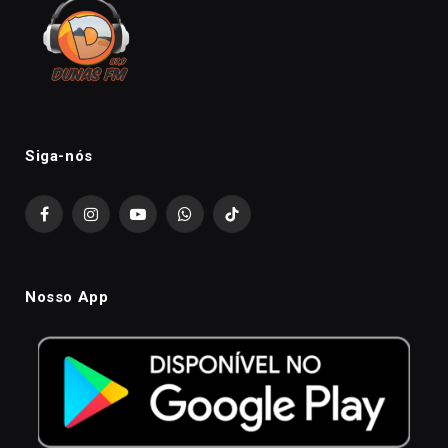
Siga-nós
Facebook
Instagram
YouTube
WhatsApp
TikTok
Nosso App