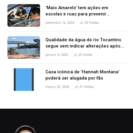
‘Maio Amarelo’ tem ações em
escolas e ruas para prevenir
acidentes no trânsito no AP
setembro 16, 2024
24
Visitas
Qualidade da água do rio Tocantins
segue sem indicar alterações após
desabamento da ponte entre MA e
janeiro 4, 2025
22
Visitas
TO, afirma ANA
Casa icônica de ‘Hannah Montana’
poderá ser alugada por fãs
março 25, 2026
21
Visitas