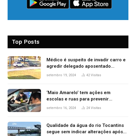
Top Posts
Médico é suspeito de invadir carro e
agredir delegado aposentado
durante confusão no trânsito
setembro 19, 2024
42
Visitas
‘Maio Amarelo’ tem ações em
escolas e ruas para prevenir
acidentes no trânsito no AP
setembro 16, 2024
24
Visitas
Qualidade da água do rio Tocantins
segue sem indicar alterações após