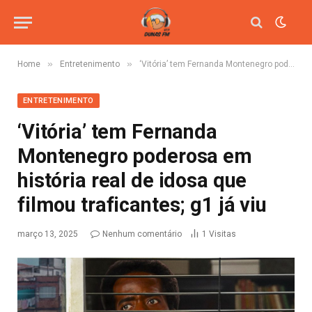
»
»
Home
Entretenimento
‘Vitória’ tem Fernanda Montenegro poderosa em história real de idosa que filmou traficantes; g1 já viu
ENTRETENIMENTO
‘Vitória’ tem Fernanda
Montenegro poderosa em
história real de idosa que
filmou traficantes; g1 já viu
março 13, 2025
Nenhum comentário
1
Visitas