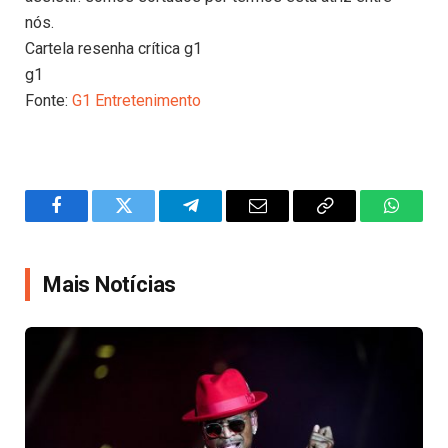
nós.
Cartela resenha crítica g1
g1
Fonte:
G1 Entretenimento
Facebook
Twitter
Telegram
Email
Copy
WhatsA
Link
Mais Notícias