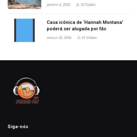
desabamento da ponte entre MA e
janeiro 4, 2025
22
Visitas
TO, afirma ANA
Casa icônica de ‘Hannah Montana’
poderá ser alugada por fãs
março 25, 2026
21
Visitas
Siga-nós