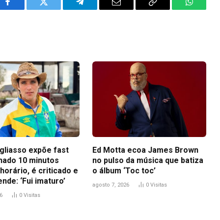
Facebook
Twitter
Telegram
Email
Copy
WhatsA
Link
gliasso expõe fast
Ed Motta ecoa James Brown
hado 10 minutos
no pulso da música que batiza
horário, é criticado e
o álbum ‘Toc toc’
nde: ‘Fui imaturo’
agosto 7, 2026
0
Visitas
6
0
Visitas