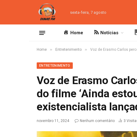
sexta-feira, 7 agosto
Home
Notícias
»
»
Home
Entretenimento
Voz de Erasmo Carlos perco
ENTRETENIMENTO
Voz de Erasmo Carlos
do filme ‘Ainda esto
existencialista lanç
novembro 11, 2024
Nenhum comentário
3
Visita