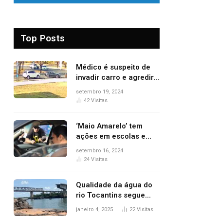
Top Posts
Médico é suspeito de
invadir carro e agredir
delegado aposentado
setembro 19, 2024
durante confusão no
42
Visitas
trânsito
‘Maio Amarelo’ tem
ações em escolas e
ruas para prevenir
setembro 16, 2024
acidentes no trânsito
24
Visitas
no AP
Qualidade da água do
rio Tocantins segue
sem indicar alterações
janeiro 4, 2025
22
Visitas
após desabamento da