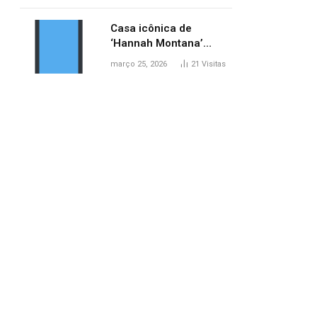
ponte entre MA e TO,
afirma ANA
Casa icônica de
‘Hannah Montana’
poderá ser alugada por
março 25, 2026
21
Visitas
fãs