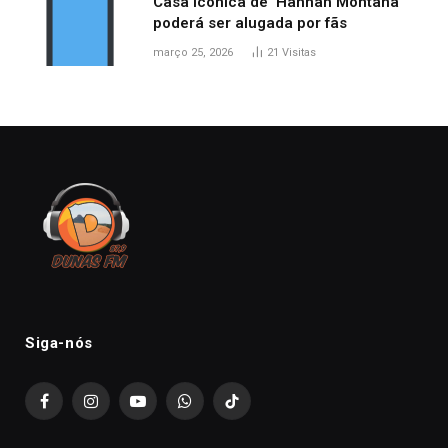
Casa icônica de ‘Hannah Montana’
poderá ser alugada por fãs
março 25, 2026
21
Visitas
Siga-nós
Facebook
Instagram
YouTube
WhatsApp
TikTok