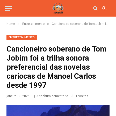
»
»
Home
Entretenimento
Cancioneiro soberano de Tom Jobim foi a trilha sonora preferencial das novelas cariocas de Manoel Carlos desde 1997
ENTRETENIMENTO
Cancioneiro soberano de Tom
Jobim foi a trilha sonora
preferencial das novelas
cariocas de Manoel Carlos
desde 1997
janeiro 11, 2026
Nenhum comentário
1
Visitas