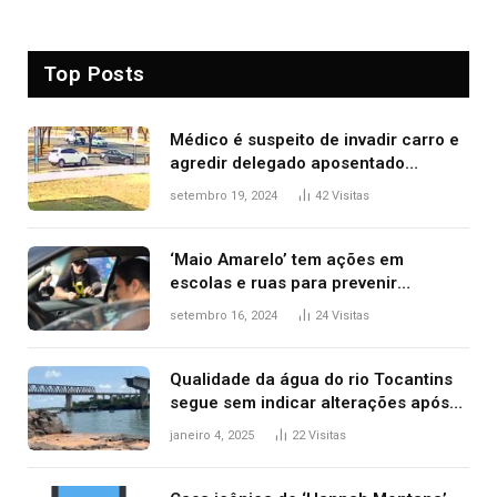
Top Posts
Médico é suspeito de invadir carro e
agredir delegado aposentado
durante confusão no trânsito
setembro 19, 2024
42
Visitas
‘Maio Amarelo’ tem ações em
escolas e ruas para prevenir
acidentes no trânsito no AP
setembro 16, 2024
24
Visitas
Qualidade da água do rio Tocantins
segue sem indicar alterações após
desabamento da ponte entre MA e
janeiro 4, 2025
22
Visitas
TO, afirma ANA