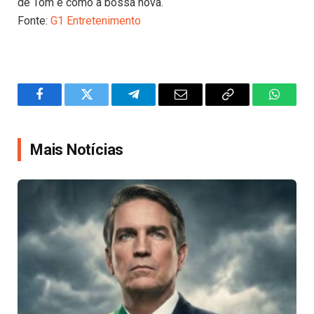
de Tom e como a bossa nova.
Fonte:
G1 Entretenimento
Facebook
Twitter
Telegram
Email
Copy
WhatsA
Link
Mais Notícias