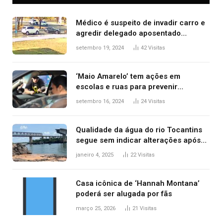
Médico é suspeito de invadir carro e
agredir delegado aposentado
durante confusão no trânsito
setembro 19, 2024
42
Visitas
‘Maio Amarelo’ tem ações em
escolas e ruas para prevenir
acidentes no trânsito no AP
setembro 16, 2024
24
Visitas
Qualidade da água do rio Tocantins
segue sem indicar alterações após
desabamento da ponte entre MA e
janeiro 4, 2025
22
Visitas
TO, afirma ANA
Casa icônica de ‘Hannah Montana’
poderá ser alugada por fãs
março 25, 2026
21
Visitas