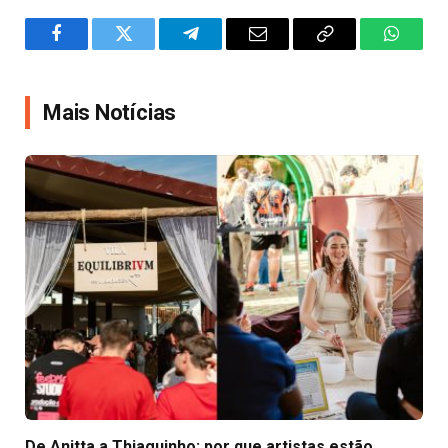
Facebook
Twitter
Telegram
Email
Copy
WhatsA
Link
Mais Notícias
De Anitta a Thiaguinho: por que artistas estão