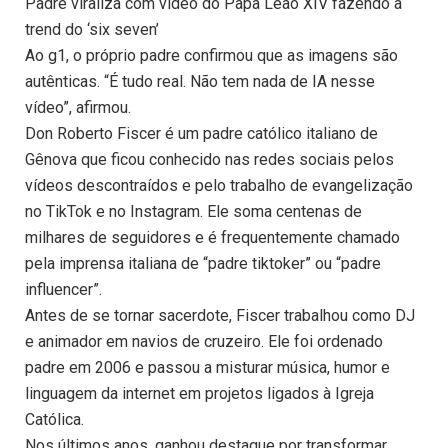
Padre viraliza com vídeo do Papa Leão XIV fazendo a
trend do ‘six seven’
Ao g1, o próprio padre confirmou que as imagens são
autênticas. “É tudo real. Não tem nada de IA nesse
vídeo”, afirmou.
Don Roberto Fiscer é um padre católico italiano de
Gênova que ficou conhecido nas redes sociais pelos
vídeos descontraídos e pelo trabalho de evangelização
no TikTok e no Instagram. Ele soma centenas de
milhares de seguidores e é frequentemente chamado
pela imprensa italiana de “padre tiktoker” ou “padre
influencer”.
Antes de se tornar sacerdote, Fiscer trabalhou como DJ
e animador em navios de cruzeiro. Ele foi ordenado
padre em 2006 e passou a misturar música, humor e
linguagem da internet em projetos ligados à Igreja
Católica.
Nos últimos anos, ganhou destaque por transformar