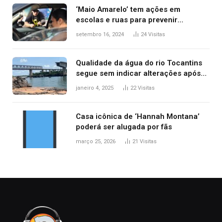
‘Maio Amarelo’ tem ações em
escolas e ruas para prevenir
acidentes no trânsito no AP
setembro 16, 2024
24
Visitas
Qualidade da água do rio Tocantins
segue sem indicar alterações após
desabamento da ponte entre MA e
janeiro 4, 2025
22
Visitas
TO, afirma ANA
Casa icônica de ‘Hannah Montana’
poderá ser alugada por fãs
março 25, 2026
21
Visitas