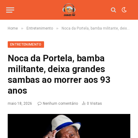
»
»
Home
Entretenimento
Noca da Portela, bamba militante, deixa grandes sambas ao morrer aos 93 anos
ENTRETENIMENTO
Noca da Portela, bamba
militante, deixa grandes
sambas ao morrer aos 93
anos
maio 18, 2026
Nenhum comentário
0
Visitas