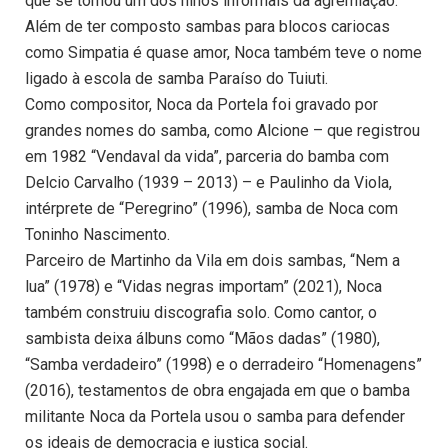
que se tornou um dos hinos informais da agremiação.
Além de ter composto sambas para blocos cariocas
como Simpatia é quase amor, Noca também teve o nome
ligado à escola de samba Paraíso do Tuiuti.
Como compositor, Noca da Portela foi gravado por
grandes nomes do samba, como Alcione – que registrou
em 1982 “Vendaval da vida”, parceria do bamba com
Delcio Carvalho (1939 – 2013) – e Paulinho da Viola,
intérprete de “Peregrino” (1996), samba de Noca com
Toninho Nascimento.
Parceiro de Martinho da Vila em dois sambas, “Nem a
lua” (1978) e “Vidas negras importam” (2021), Noca
também construiu discografia solo. Como cantor, o
sambista deixa álbuns como “Mãos dadas” (1980),
“Samba verdadeiro” (1998) e o derradeiro “Homenagens”
(2016), testamentos de obra engajada em que o bamba
militante Noca da Portela usou o samba para defender
os ideais de democracia e justiça social.