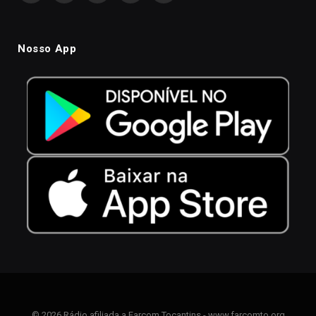
Nosso App
© 2026 Rádio afiliada a Farcom Tocantins - www.farcomto.org