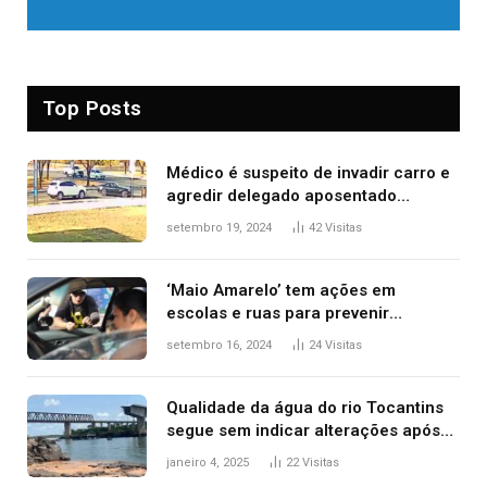
Top Posts
Médico é suspeito de invadir carro e
agredir delegado aposentado
durante confusão no trânsito
setembro 19, 2024
42
Visitas
‘Maio Amarelo’ tem ações em
escolas e ruas para prevenir
acidentes no trânsito no AP
setembro 16, 2024
24
Visitas
Qualidade da água do rio Tocantins
segue sem indicar alterações após
desabamento da ponte entre MA e
janeiro 4, 2025
22
Visitas
TO, afirma ANA